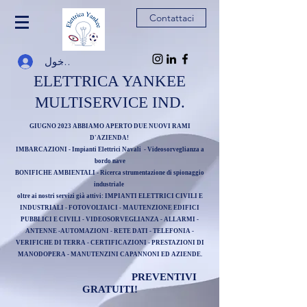
Contattaci
تسجيل الدخول
ELETTRICA YANKEE
MULTISERVICE IND.
GIUGNO 2023 ABBIAMO APERTO DUE NUOVI RAMI
D'AZIENDA!
IMBARCAZIONI - Impianti Elettrici Navali - Videosorveglianza a
bordo nave
BONIFICHE AMBIENTALI - Ricerca strumentazione di spionaggio
industriale
oltre ai nostri servizi già attivi: IMPIANTI ELETTRICI CIVILI E
INDUSTRIALI - FOTOVOLTAICI - MAUTENZIONE EDIFICI
PUBBLICI E CIVILI - VIDEOSORVEGLIANZA - ALLARMI -
ANTENNE -AUTOMAZIONI - RETE DATI - TELEFONIA -
VERIFICHE DI TERRA - CERTIFICAZIONI - PRESTAZIONI DI
MANODOPERA - MANUTENZINI CAPANNONI ED AZIENDE.
PREVENTIVI
G
RATUITI!